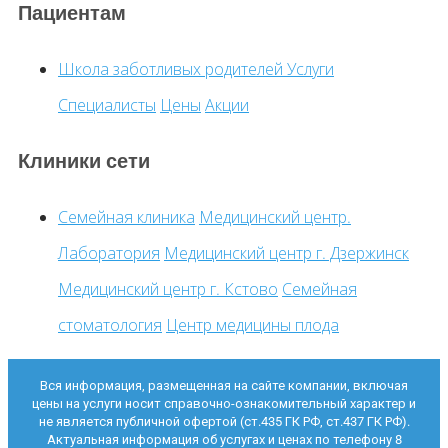
Пациентам
Школа заботливых родителей
Услуги
Специалисты
Цены
Акции
Клиники сети
Семейная клиника
Медицинский центр.
Лаборатория
Медицинский центр г. Дзержинск
Медицинский центр г. Кстово
Семейная
стоматология
Центр медицины плода
Вся информация, размещенная на сайте компании, включая
цены на услуги носит справочно-ознакомительный характер и
не является публичной офертой (ст.435 ГК РФ, ст.437 ГК РФ).
Актуальная информация об услугах и ценах по телефону 8