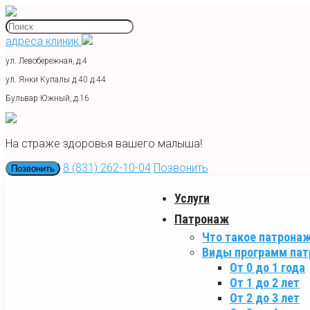
адреса клиник
ул. Левобережная, д.4
ул. Янки Купалы д.40 д.44
Бульвар Южный, д.16
На страже здоровья вашего малыша!
8 (831) 262-10-04
Позвонить
Позвонить
Услуги
Патронаж
Что такое патрона
Виды программ па
От 0 до 1 года
От 1 до 2 лет
От 2 до 3 лет