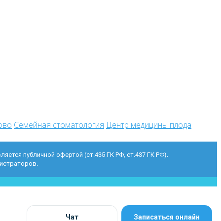
ово
Семейная стоматология
Центр медицины плода
ется публичной офертой (ст.435 ГК РФ, ст.437 ГК РФ).
нистраторов.
Чат
Записаться онлайн