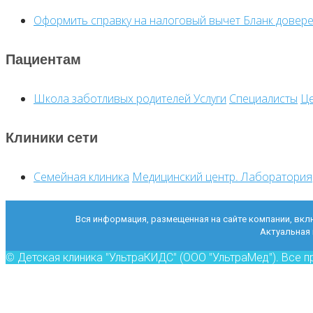
Оформить справку на налоговый вычет
Бланк довер
Пациентам
Школа заботливых родителей
Услуги
Специалисты
Ц
Клиники сети
Семейная клиника
Медицинский центр. Лаборатория
Вся информация, размещенная на сайте компании, вклю
Актуальная 
© Детская клиника "УльтраКИДС" (ООО "УльтраМед"). Все 