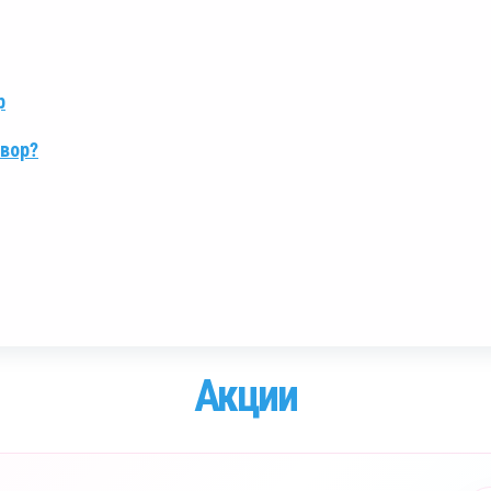
р
овор?
Акции