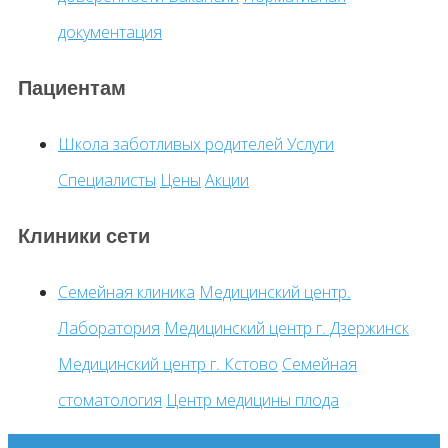
документация
Пациентам
Школа заботливых родителей
Услуги
Специалисты
Цены
Акции
Клиники сети
Семейная клиника
Медицинский центр.
Лаборатория
Медицинский центр г. Дзержинск
Медицинский центр г. Кстово
Семейная
стоматология
Центр медицины плода