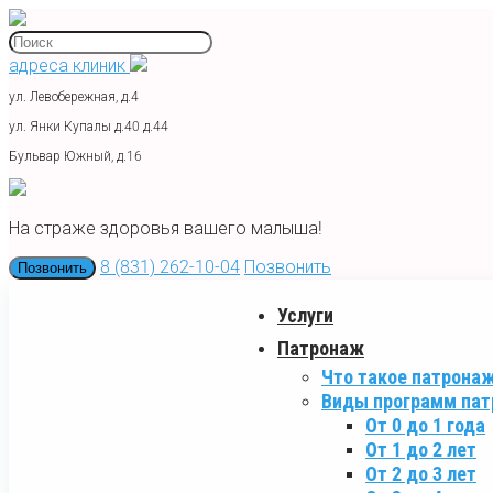
адреса клиник
ул. Левобережная, д.4
ул. Янки Купалы д.40 д.44
Бульвар Южный, д.16
На страже здоровья вашего малыша!
8 (831) 262-10-04
Позвонить
Позвонить
Услуги
Патронаж
Что такое патрона
Виды программ па
От 0 до 1 года
От 1 до 2 лет
От 2 до 3 лет