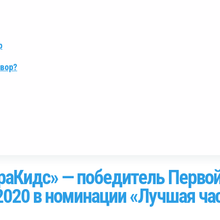
р
овор?
раКидс» — победитель Перво
020 в номинации «Лучшая ча