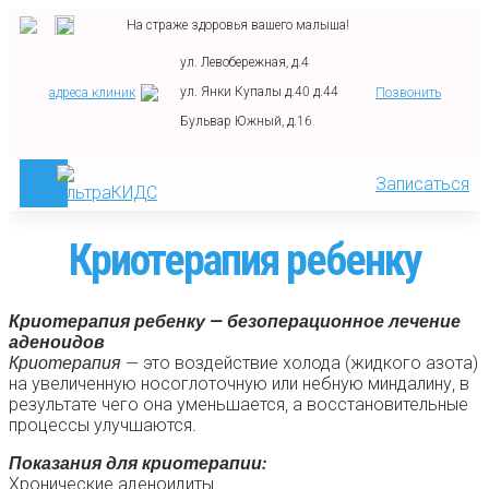
На страже здоровья вашего малыша!
ул. Левобережная, д.4
ул. Янки Купалы д.40 д.44
адреса клиник
Позвонить
Бульвар Южный, д.16
Записаться
Криотерапия ребенку
Криотерапия ребенку — безоперационное лечение
аденоидов
Криотерапия
— это воздействие холода (жидкого азота)
на увеличенную носоглоточную или небную миндалину, в
результате чего она уменьшается, а восстановительные
процессы улучшаются.
Показания для криотерапии:
Хронические аденоидиты