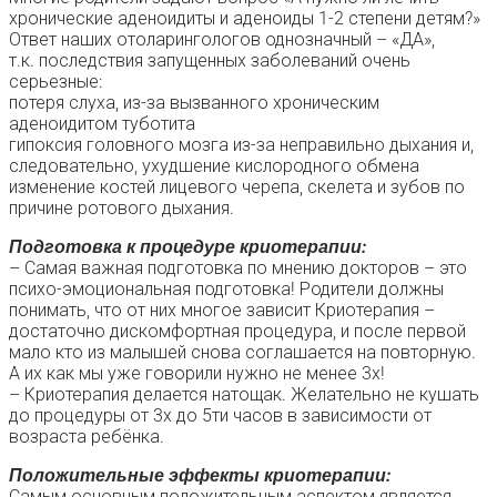
хронические аденоидиты и аденоиды 1-2 степени детям?»
Ответ наших отоларингологов однозначный – «ДА»,
т.к. последствия запущенных заболеваний очень
серьезные:
потеря слуха, из-за вызванного хроническим
аденоидитом туботита
гипоксия головного мозга из-за неправильно дыхания и,
следовательно, ухудшение кислородного обмена
изменение костей лицевого черепа, скелета и зубов по
причине ротового дыхания.
Подготовка к процедуре криотерапии:
– Самая важная подготовка по мнению докторов – это
психо-эмоциональная подготовка! Родители должны
понимать, что от них многое зависит Криотерапия –
достаточно дискомфортная процедура, и после первой
мало кто из малышей снова соглашается на повторную.
А их как мы уже говорили нужно не менее 3х!
– Криотерапия делается натощак. Желательно не кушать
до процедуры от 3х до 5ти часов в зависимости от
возраста ребёнка.
Положительные эффекты криотерапии:
Самым основным положительным аспектом является