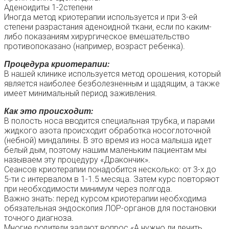
Аденоидиты 1-2степени
Иногда метод криотерапии используется и при 3-ей
степени разрастания аденоидной ткани, если по каким-
либо показаниям хирургическое вмешательство
противопоказано (например, возраст ребенка).
Процедура криотерапии:
В нашей клинике используется метод орошения, который
является наиболее безболезненным и щадящим, а также
имеет минимальный период заживления.
Как это происходит:
В полость носа вводится специальная трубка, и парами
жидкого азота происходит обработка носоглоточной
(небной) миндалины. В это время из носа малыша идет
белый дым, поэтому нашим маленьким пациентам мы
называем эту процедуру «Дракончик».
Сеансов криотерапии понадобится несколько: от 3-х до
5-ти с интервалом в 1-1.5 месяца. Затем курс повторяют
при необходимости минимум через полгода.
Важно знать: перед курсом криотерапии необходима
обязательная эндоскопия ЛОР-органов для постановки
точного диагноза.
Многие родители задают вопрос «А нужно ли лечить